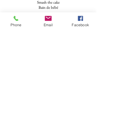
Smash the cake
Bain de bébé
Services aux professionnels
Phone
Email
Facebook
Architecture
Design intérieur
Immobilier
Métiers de la terre
Métiers de bouche
Artisans
Evènements d'entreprise
Associations sport et culture
Contactez-moi
Téléphone : 06 01 80 48 56
Formulaire de contact
Mail : contact.valphotovar@gmail.com
Suivez-moi