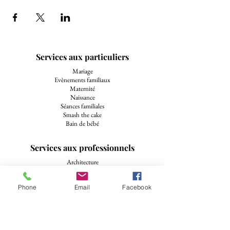
Services aux particuliers
Mariage
Evènements familiaux
Maternité
Naissance
Séances familiales
Smash the cake
Bain de bébé
Services aux professionnels
Architecture
Design intérieur
Immobilier
Phone
Email
Facebook
Métiers de la terre
Métiers de bouche
Artisans
Evènements d'entreprise
Associations sport et culture