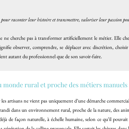
 pour raconter leur histoire et transmettre, valoriser leur passion po
 ne cherche pas à transformer artificiellement le métier. Elle ch
ignifie observer, comprendre, se déplacer avec discrétion, choisi
rlent autant du professionnel que de son savoir-faire.
u monde rural et proche des métiers manuels
ur les artisans ne vient pas uniquement d’une démarche commerciale
a grandi dans un environnement rural, proche de la nature, des anim
 déjà de façon naturelle, à échelle humaine, selon ce qu’il pouvait 
 végétation de la colline provençale. Elle sortait les chèvres dans la